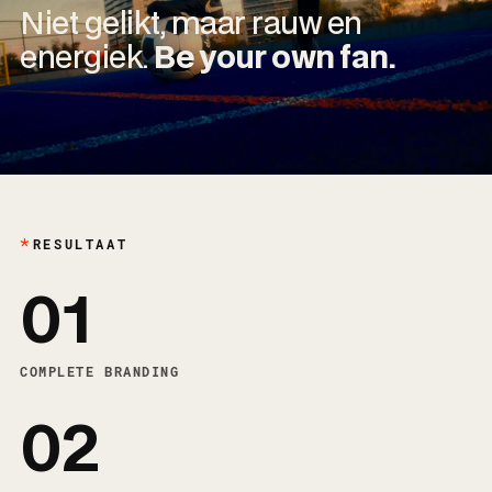
Niet gelikt, maar rauw en
energiek.
Be your own fan.
RESULTAAT
01
COMPLETE BRANDING
02