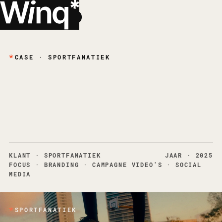
*
EN
CASE · SPORTFANATIEK
Van topsportmentaliteit
naar een merk
dat inspireert
*
KLANT
· SPORTFANATIEK
JAAR
· 2025
FOCUS
·
BRANDING · CAMPAGNE VIDEO'S · SOCIAL
MEDIA
SPORTFANATIEK