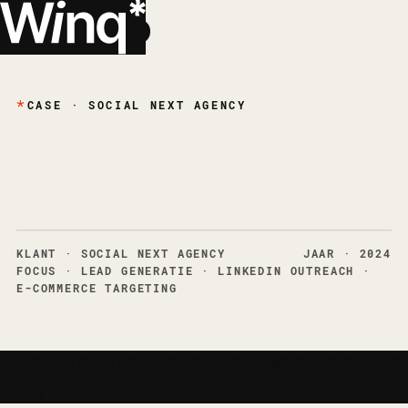
*
EN
CASE · SOCIAL NEXT AGENCY
13 gekwalificeerde
meetings in één maand
*
KLANT
· SOCIAL NEXT AGENCY
JAAR
· 2024
FOCUS
·
LEAD GENERATIE · LINKEDIN OUTREACH ·
E-COMMERCE TARGETING