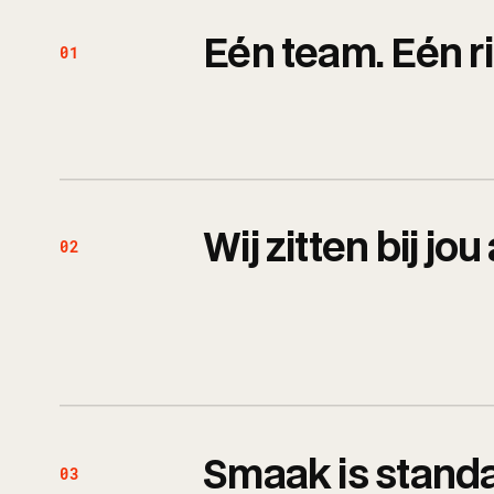
Eén team. Eén ri
01
Wij zitten bij jou
02
Smaak is stand
03