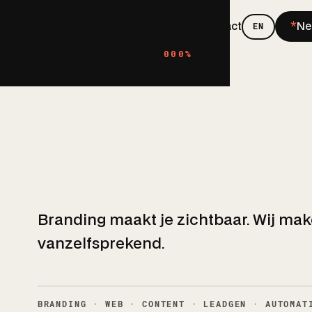
*
Diensten
Cases
Over ons
Contact
Ne
EN
000%
WINQ STUDIO · GRONINGEN
We maken
merken die je
niet kunt
negeren
*
Branding maakt je zichtbaar. Wij mak
vanzelfsprekend.
BRANDING · WEB · CONTENT · LEADGEN · AUTOMAT