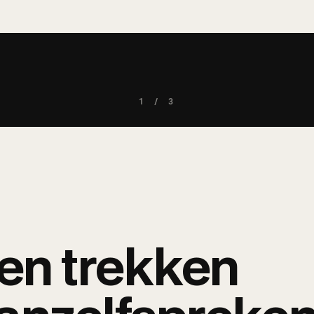
Q STUDIO · REEL
line net zo st
1 / 3
als je werk
*
en trekken