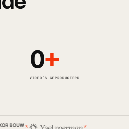
nde
0
+
VIDEO'S GEPRODUCEERD
*
*