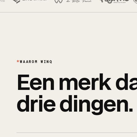
WAAROM WINQ
Een merk da
drie dingen.