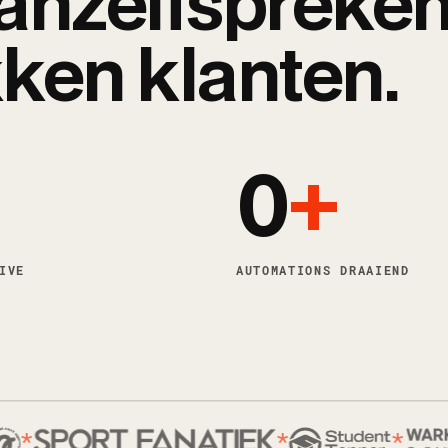
anzelfspreke
ken klanten.
0
+
IVE
AUTOMATIONS DRAAIEND
*
*
*