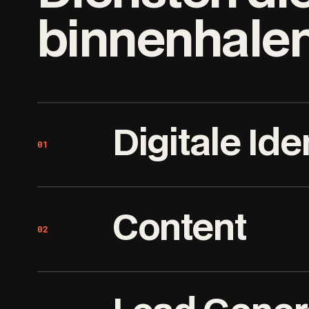
binnenhale
Digitale Iden
01
Branding, positionering en ee
Content
vanzelfsprekende keuze maak
02
BRANDING
WEBSITE
PROPOSITIE & P
Fotografie, video en social die