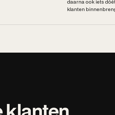
daarna ook iets dóét
klanten binnenbreng
e klanten