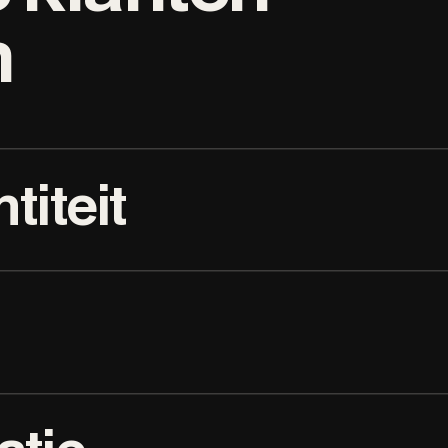
n
titeit
n website die je merk de
t.
OSITIONERING
CONVERSIE-FUNNEL
 je merk net zo sterk laten