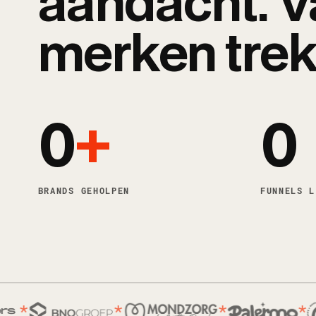
aandacht. V
merken trek
0
+
0
BRANDS GEHOLPEN
FUNNELS L
*
*
*
*