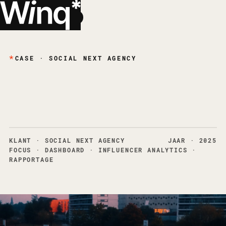
*
EN
CASE · SOCIAL NEXT AGENCY
Van spreadsheets
naar realtime inzicht
*
KLANT
· SOCIAL NEXT AGENCY
JAAR
· 2025
FOCUS
·
DASHBOARD · INFLUENCER ANALYTICS ·
RAPPORTAGE